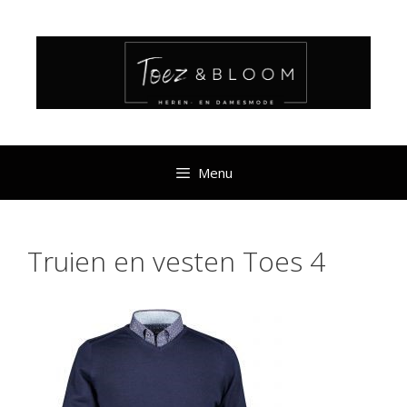
Ga
naar
de
inhoud
Menu
Truien en vesten Toes 4