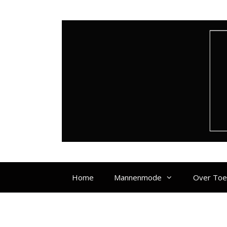
Ga
naar
de
inhoud
Home
Mannenmode
Over To