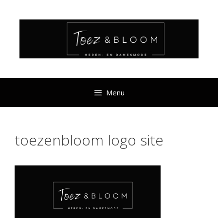
Ga
naar
de
inhoud
Menu
toezenbloom logo site