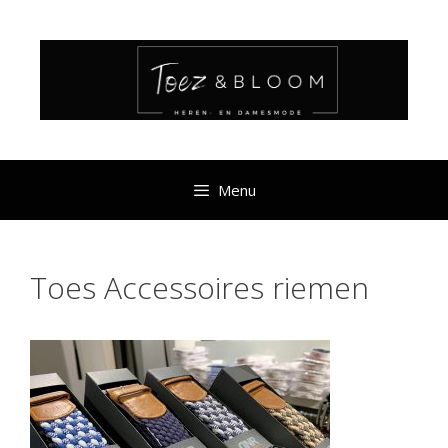
Ga
naar
de
inhoud
Menu
Toes Accessoires riemen