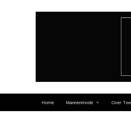
Ga
naar
de
inhoud
Home
Mannenmode
Over To