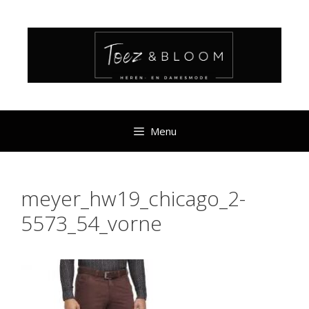
Ga
naar
de
inhoud
Menu
meyer_hw19_chicago_2-
5573_54_vorne