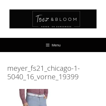
Ga
naar
de
inhoud
Menu
meyer_fs21_chicago-1-
5040_16_vorne_19399