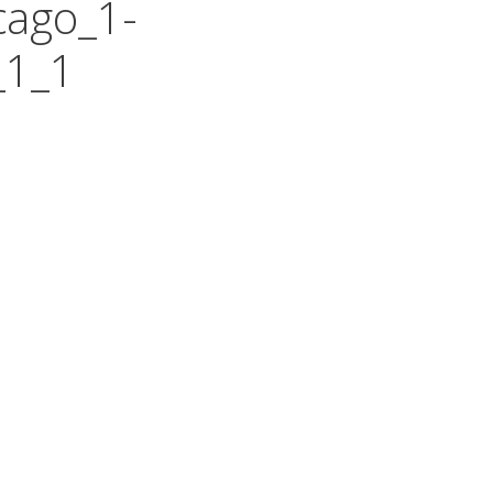
cago_1-
_1_1