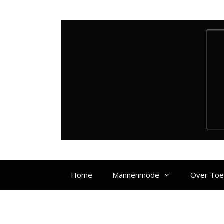
Ga
naar
de
inhoud
Home
Mannenmode
Over To