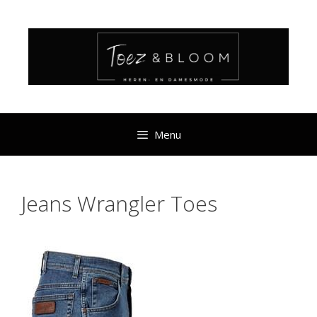
Ga
naar
de
inhoud
Menu
Jeans Wrangler Toes