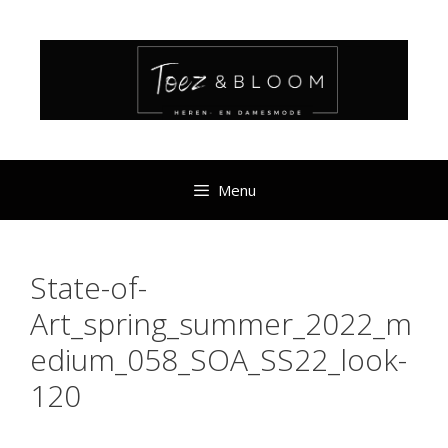
Ga
naar
de
inhoud
Menu
State-of-
Art_spring_summer_2022_m
edium_058_SOA_SS22_look-
120