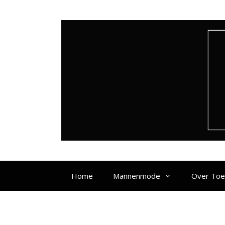
Ga
naar
de
inhoud
Home
Mannenmode
Over To