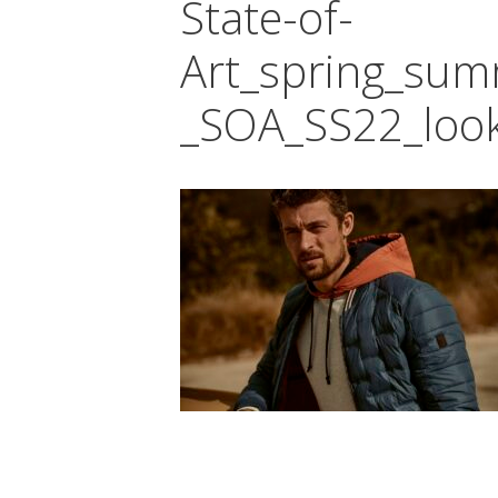
State-of-
Art_spring_su
_SOA_SS22_loo