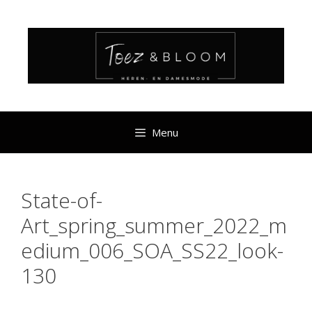
Ga
naar
de
inhoud
Menu
State-of-
Art_spring_summer_2022_m
edium_006_SOA_SS22_look-
130