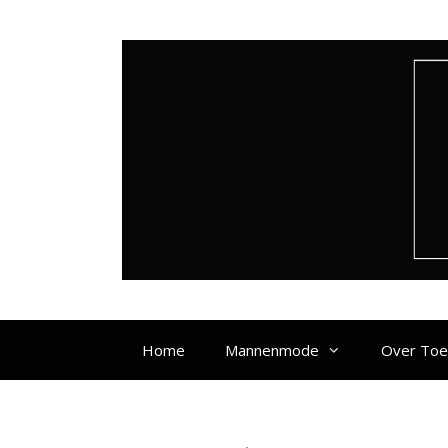
Ga
naar
de
inhoud
Home
Mannenmode
Over To