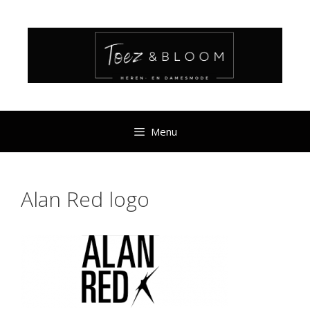
Ga
naar
de
inhoud
Menu
Alan Red logo