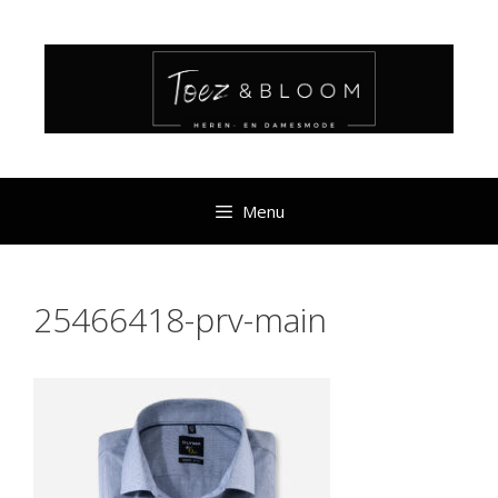
Ga
naar
de
inhoud
Menu
25466418-prv-main