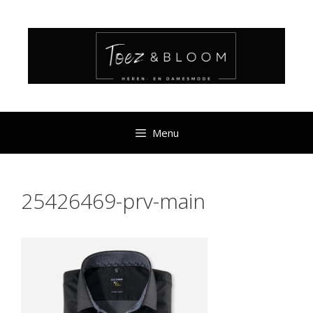
Ga
naar
de
inhoud
Menu
25426469-prv-main