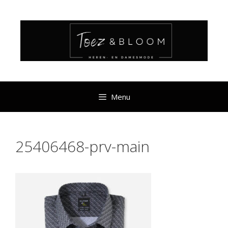
Ga
naar
de
inhoud
Menu
25406468-prv-main